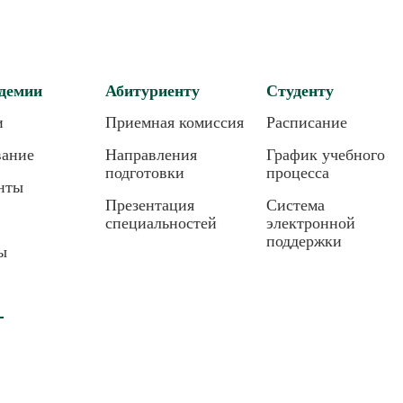
демии
Абитуриенту
Студенту
и
Приемная комиссия
Расписание
вание
Направления
График учебного
подготовки
процесса
нты
Презентация
Система
специальностей
электронной
поддержки
ы