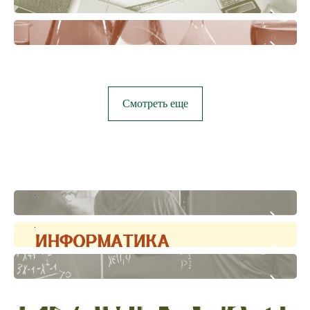
3
Смотреть еще
1
2
1