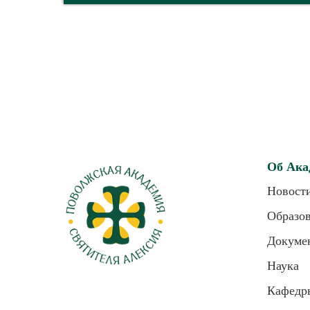
Об Ака
Новост
Образо
Докуме
Наука
Кафедр