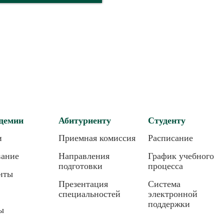
демии
Абитуриенту
Студенту
и
Приемная комиссия
Расписание
вание
Направления
График учебного
подготовки
процесса
нты
Презентация
Система
специальностей
электронной
поддержки
ы