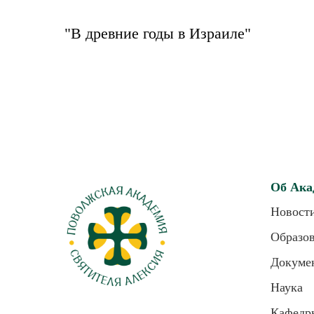
"В древние годы в Израиле"
Об Ака
Новост
Образо
Докуме
Наука
Кафедр