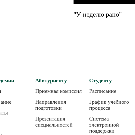
"У неделю рано"
демии
Абитуриенту
Студенту
и
Приемная комиссия
Расписание
вание
Направления
График учебного
подготовки
процесса
нты
Презентация
Система
специальностей
электронной
поддержки
ы