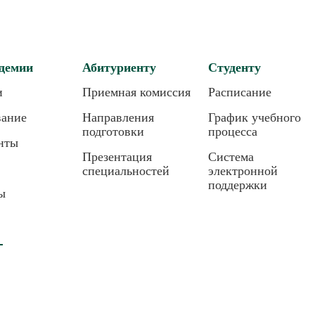
демии
Абитуриенту
Студенту
и
Приемная комиссия
Расписание
вание
Направления
График учебного
подготовки
процесса
нты
Презентация
Система
специальностей
электронной
поддержки
ы